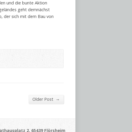
den und die bunte Aktion
lgeländes geht demnächst
op, der sich mit dem Bau von
→
Older Post
athausplatz 2, 65439 Flörsheim