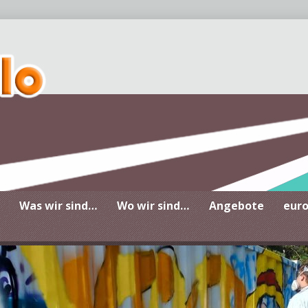
Zentrum für Jugendberatun
Was wir sind…
Wo wir sind…
Angebote
eur