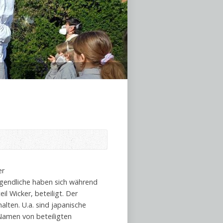
er
ugendliche haben sich während
l Wicker, beteiligt. Der
alten. U.a. sind japanische
 Namen von beteiligten