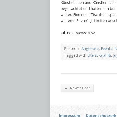
Künstlerinnen und Künstlern zu 
begutachtet und hatten am bunt
weiter. Eine neue Tischtennispla
weiteren Sitzmöglichkeiten beschä
Post Views:
6.621
Posted in
Angebote
,
Events
,
N
Tagged with
Eltern
,
Graffiti
,
J
←
Newer Post
Impressum
Datenschutzerk