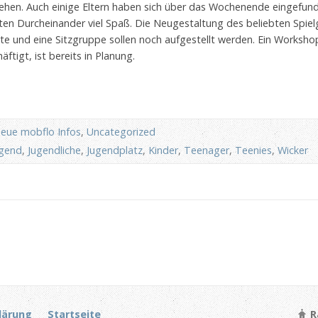
sehen. Auch einige Eltern haben sich über das Wochenende eingefun
en Durcheinander viel Spaß. Die Neugestaltung des beliebten Spie
tte und eine Sitzgruppe sollen noch aufgestellt werden. Ein Worksh
ftigt, ist bereits in Planung.
eue mobflo Infos
,
Uncategorized
ugend
,
Jugendliche
,
Jugendplatz
,
Kinder
,
Teenager
,
Teenies
,
Wicker
lärung
Startseite
R