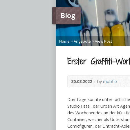
Blog
Home
>
Angebote
>
View Post
Erster Graffiti-Wor
30.03.2022
by
mobflo
Drei Tage konnte unter fachliche
Studio Fatal, der Urban Art Age
des Wochenendes an der künstleri
Container, welcher als Unterstand
Comicfiguren, der Eintracht-Adle