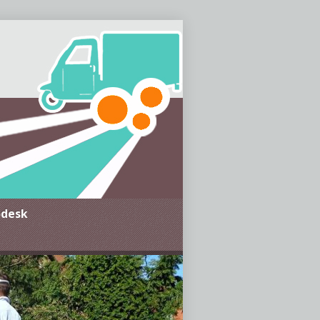
g und Suchthilfe im MTK,
JJ e.V.
odesk