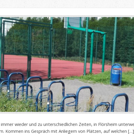
mmer wieder und zu unterschiedlichen Zeiten, in Flörsheim unterw
um. Kommen ins Gespräch mit Anliegern von Plätzen, auf welchen […]