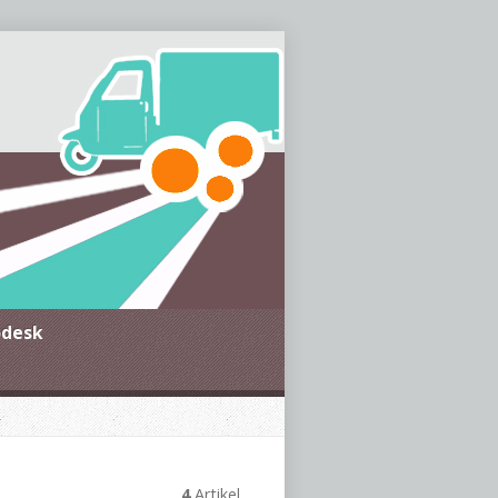
g und Suchthilfe im MTK,
JJ e.V.
odesk
4
Artikel