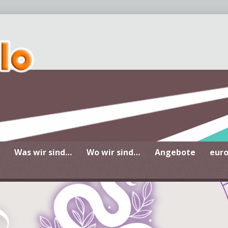
Zentrum für Jugendberatun
Was wir sind…
Wo wir sind…
Angebote
eur