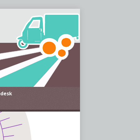
g und Suchthilfe im MTK,
JJ e.V.
odesk