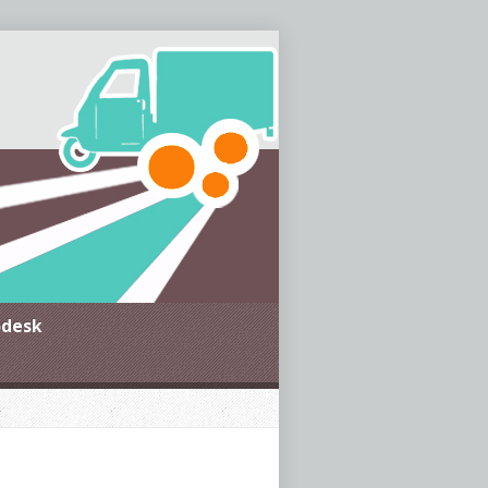
g und Suchthilfe im MTK,
JJ e.V.
odesk